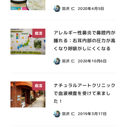
羽沢 仁
2020年4月5日
アレルギー性鼻炎で鼻腔内が
戯言
腫れる：右耳内部の圧力が高
くなり呼吸がしにくくなる
羽沢 仁
2020年10月6日
ナチュラルアートクリニック
戯言
で血液検査を受けて来まし
た！
羽沢 仁
2019年3月17日