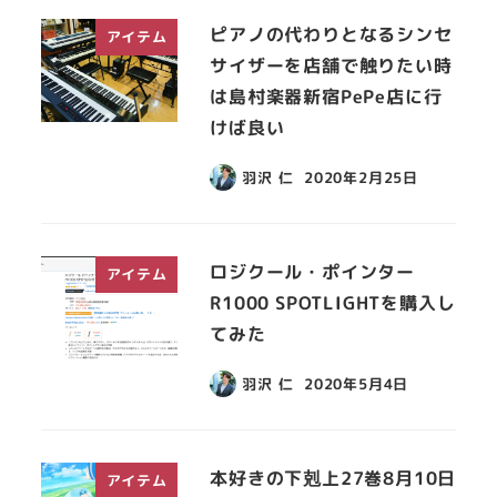
ピアノの代わりとなるシンセ
アイテム
サイザーを店舗で触りたい時
は島村楽器新宿PePe店に行
けば良い
羽沢 仁
2020年2月25日
ロジクール・ポインター
アイテム
R1000 SPOTLIGHTを購入し
てみた
羽沢 仁
2020年5月4日
本好きの下剋上27巻8月10日
アイテム