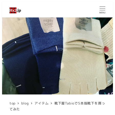
MENU
top
blog
アイテム
靴下屋Tabioで5本指靴下を買っ
てみた