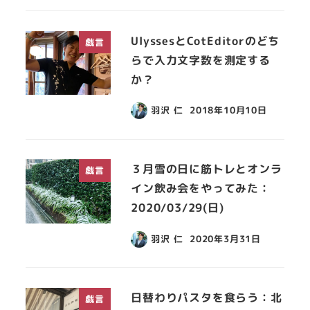
UlyssesとCotEditorのどち
戯言
らで入力文字数を測定する
か？
羽沢 仁
2018年10月10日
３月雪の日に筋トレとオンラ
戯言
イン飲み会をやってみた：
2020/03/29(日)
羽沢 仁
2020年3月31日
日替わりパスタを食らう：北
戯言