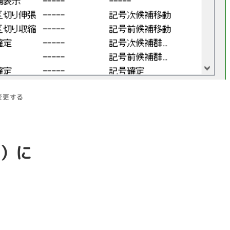
変更する
ト）に