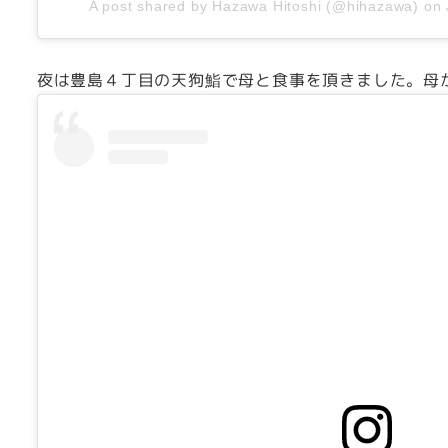
A post shared by Hazawa Hitoshi (@hihazawa)
on
夜は豊島４丁目の天狗鮨で母と食事を頂きました。母